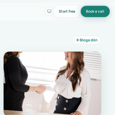
Start free
Book a call
←
Bloga dön