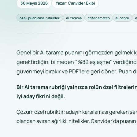
30 Mayıs 2026
Yazar: Canvider Ekibi
ozel-puanlama-rubrikleri
ai-tarama
criteriamatch
ai-score
Genel bir AI tarama puanını görmezden gelmek k
gerektirdiğini bilmeden “%82 eşleşme” verdiğinde 
güvenmeyi bırakır ve PDF’lere geri döner. Puan 
Bir AI tarama rubriği yalnızca rolün özel filtreler
iyi aday fikrini değil.
Çözüm özel rubriktir: adayın karşılaması gereken sert 
olandan ayıran ağırlıklı nitelikler. Canvider’da puanın