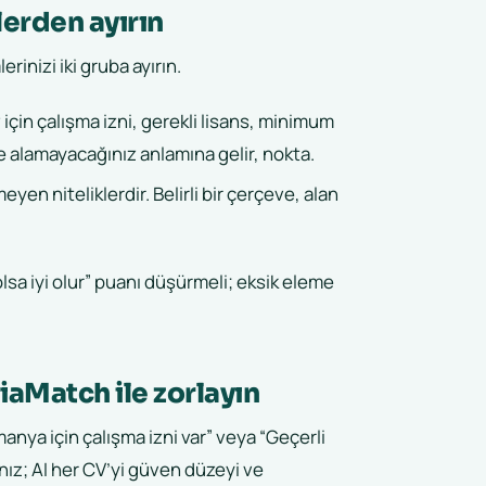
lerden ayırın
inizi iki gruba ayırın.
 için çalışma izni, gerekli lisans, minimum
işe alamayacağınız anlamına gelir, nokta.
eyen niteliklerdir. Belirli bir çerçeve, alan
olsa iyi olur” puanı düşürmeli; eksik eleme
riaMatch ile zorlayın
manya için çalışma izni var” veya “Geçerli
ınız; AI her CV’yi güven düzeyi ve