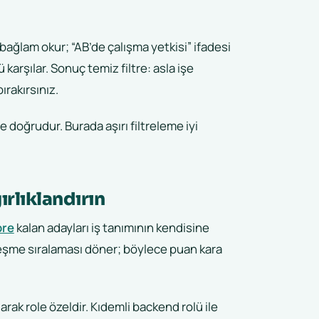
bağlam okur; “AB’de çalışma yetkisi” ifadesi
arşılar. Sonuç temiz filtre: asla işe
rakırsınız.
e doğrudur. Burada aşırı filtreleme iyi
ırlıklandırın
ore
kalan adayları iş tanımının kendisine
eşleşme sıralaması döner; böylece puan kara
arak role özeldir. Kıdemli backend rolü ile