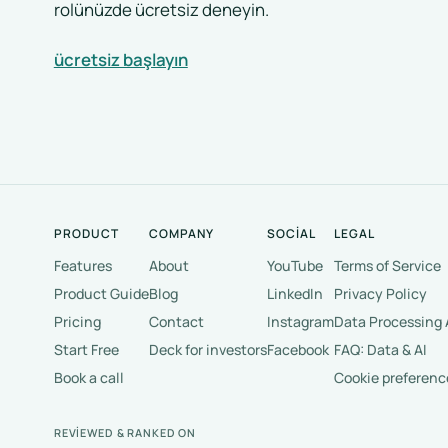
rolünüzde ücretsiz deneyin.
ücretsiz başlayın
PRODUCT
COMPANY
SOCIAL
LEGAL
Features
About
YouTube
Terms of Service
Product Guide
Blog
LinkedIn
Privacy Policy
Pricing
Contact
Instagram
Data Processing
Start Free
Deck for investors
Facebook
FAQ: Data & AI
Book a call
Cookie preferenc
REVIEWED & RANKED ON