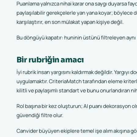
Puanlama yalnızca nihai karar ona saygı duyarsa fayd
paylaşılabilir gerekçelerle yan yana koyar; böylece 
karşılaştırır, en son mülakat yapan kişiye değil.
Bu döngüyü kapatır: huninin üstünü filtreleyen aynı k
Bir rubriğin amacı
İyi rubrik insan yargısını kaldırmak değildir. Yargıyı 
uygulamaktır. CriteriaMatch tarafından eleme kriterler
kilitli ve paylaşımlı standart ve bunu onurlandıran nih
Rol başına bir kez oluşturun; AI puanı dekorasyon ol
güvendiği filtre olur.
Canvider büyüyen ekiplere temel işe alım akışına göm