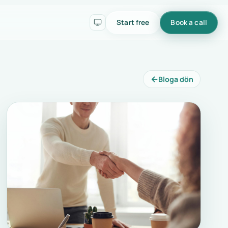
Start free
Book a call
←
Bloga dön