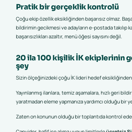
Pratik bir gerçeklik kontrolü
Çoğu ekip özellik eksikliğinden başarısız olmaz. Başar
bildirimin gecikmesi ve adayların e-postada takılıp 
başarısızlıkları azaltır, menü öğesi sayısını değil.
20 ila 100 kişilik İK ekiplerini
şey
Sizin ölçeğinizdeki çoğu İK lideri hedef eksikliğinden
Yayınlanmış ilanlara, temiz aşamalara, hızlı geri bild
yaratmadan eleme yapmanıza yardımcı olduğu bir yere
Zaten on konunun olduğu bir toplantıda kontrol edebil
Canvider, hafif işe alıma uygun limitlerle
ücretsiz S