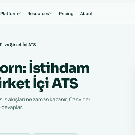
Platform
Resources
Pricing
About
i vs Şirket İçi ATS
orn: İstihdam
rket İçi ATS
ns iş akışları ne zaman kazanır, Canvider
e cevaplar.