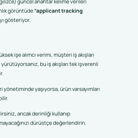
ilizce) güncel anahtar kelime verileri
anlık görüntüde
“applicant tracking
ı gösteriyor.
üksek işe alımcı verimi, müşteri iş akışları
yürütüyorsanız, bu iş akışları tek işverenli
r.
i yönetiminde yaşıyorsa, ürün varsayımları
lir.
rsiniz, ancak derinliği kullanıp
mayacağınızı dürüstçe değerlendirin.