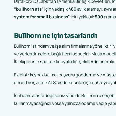
DataForSEO Labs’tan (Amerika Birleşik Devletleri, İng
“bullhorn ats”
için yaklaşık
480
aylık aramayı, aynı 
system for small business”
için yaklaşık
590
aramay
Bullhorn ne için tasarlandı
Bullhorn istihdam ve işe alım firmalarına yöneliktir: y
ve yerleştirmelere bağlı ticari sonuçlar. Masa modeli 
İK ekiplerinin nadiren kopyaladığı şekillerde önemlidi
Ekibiniz kaynak bulma, başvuru gönderme ve müşter
genel bir işveren ATS’sinden günlük işe daha iyi uyabi
İstihdam ajansı değilseniz yine de Bullhorn’u seçebili
kullanmayacağınızı yoksa yalnızca ödeme yapıp yap