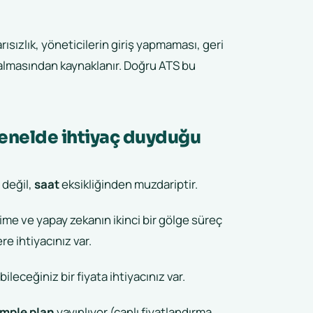
ısızlık, yöneticilerin giriş yapmaması, geri
kalmasından kaynaklanır. Doğru ATS bu
n genelde ihtiyaç duyduğu
 değil,
saat
eksikliğinden muzdariptir.
irime ve yapay zekanın ikinci bir gölge süreç
 ihtiyacınız var.
eceğiniz bir fiyata ihtiyacınız var.
imple plan
yayınlıyor (canlı fiyatlandırma