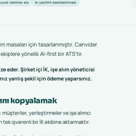
kucuk-isletme-ats
ik-yazilimi-karsilastirmasi
alım masaları için tasarlanmıştır. Canvider
ekiplere yönelik AI-first bir ATS’tir.
e eder. Şirket içi İK, işe alım yöneticisi
anız yanlış şekil için ödeme yaparsınız.
ğını kopyalamak
r: müşteriler, yerleştirmeler ve işe alımcı
 tek işverenli bir İK ekibine aktarmaktır.