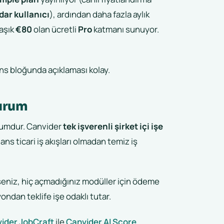
dar kullanıcı
), ardından daha fazla aylık
laşık
€80
olan ücretli
Pro
katmanı sunuyor.
nans bloğunda açıklaması kolay.
durum
uyumdur. Canvider
tek işverenli şirket içi işe
ans ticari iş akışları olmadan temiz iş
yseniz, hiç açmadığınız modüller için ödeme
ondan teklife işe odaklı tutar.
ider JobCraft
ile
Canvider AI Score