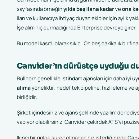
sayfasında örneğin
yılda beş ilana kadar
ve
ona ka
ilan ve kullanıcıya ihtiyaç duyan ekipler için aylık yak
İşe alım hiç durmadığında Enterprise devreye girer.
Bu model kasıtlı olarak sıkıcı. On beş dakikalık bir fi
Canvider’ın dürüstçe uyduğu 
Bullhorn genellikle istihdam ajansları için daha iyi 
alıma
yöneliktir; hedef tek pipeline, hızlı eleme ve aj
birliğidir.
Şirket içindesiniz ve ajans şeklinde yazılım denedi
yapıyor olabilirsiniz. Canvider çekirdek ATS’yi pozisy
İkinci bir gölge süreç olmadan hız istediğinizde
Canv