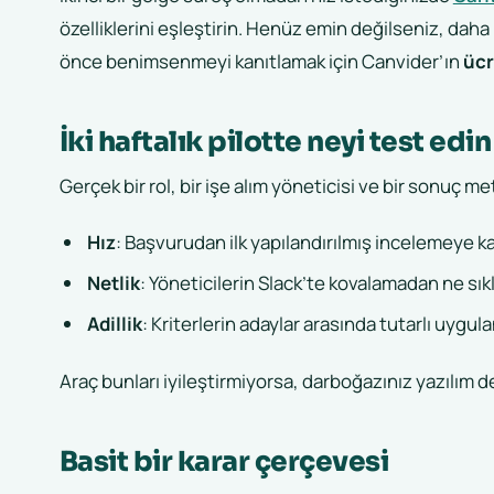
özelliklerini eşleştirin. Henüz emin değilseniz, dah
önce benimsenmeyi kanıtlamak için Canvider’ın
ücr
İki haftalık pilotte neyi test edin
Gerçek bir rol, bir işe alım yöneticisi ve bir sonuç met
Hız
: Başvurudan ilk yapılandırılmış incelemeye k
Netlik
: Yöneticilerin Slack’te kovalamadan ne sıklık
Adillik
: Kriterlerin adaylar arasında tutarlı uygu
Araç bunları iyileştirmiyorsa, darboğazınız yazılım de
Basit bir karar çerçevesi