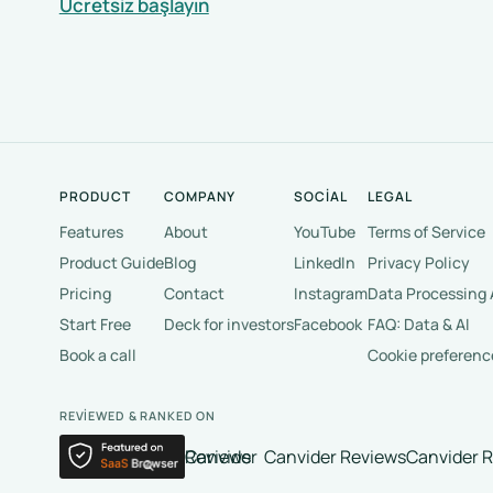
Ücretsiz başlayın
PRODUCT
COMPANY
SOCIAL
LEGAL
Features
About
YouTube
Terms of Service
Product Guide
Blog
LinkedIn
Privacy Policy
Pricing
Contact
Instagram
Data Processing
Start Free
Deck for investors
Facebook
FAQ: Data & AI
Book a call
Cookie preferenc
REVIEWED & RANKED ON
Canvider Reviews
Canvider Reviews
Canvider 