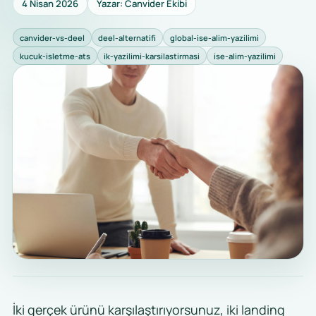
4 Nisan 2026
Yazar: Canvider Ekibi
canvider-vs-deel
deel-alternatifi
global-ise-alim-yazilimi
kucuk-isletme-ats
ik-yazilimi-karsilastirmasi
ise-alim-yazilimi
İki gerçek ürünü karşılaştırıyorsunuz, iki landing