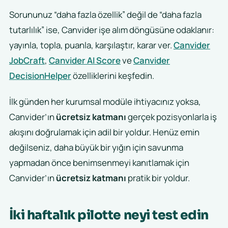
Sorununuz “daha fazla özellik” değil de “daha fazla
tutarlılık” ise, Canvider işe alım döngüsüne odaklanır:
yayınla, topla, puanla, karşılaştır, karar ver.
Canvider
JobCraft
,
Canvider AI Score
ve
Canvider
DecisionHelper
özelliklerini keşfedin.
İlk günden her kurumsal modüle ihtiyacınız yoksa,
Canvider’ın
ücretsiz katmanı
gerçek pozisyonlarla iş
akışını doğrulamak için adil bir yoldur. Henüz emin
değilseniz, daha büyük bir yığın için savunma
yapmadan önce benimsenmeyi kanıtlamak için
Canvider’ın
ücretsiz katmanı
pratik bir yoldur.
İki haftalık pilotte neyi test edin