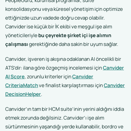
PeopleGuru, kurumsal programlar, suite
konsolidasyonu veya küresel yönetişim için optimize
ettiğinizde uzun vadede doğru cevap olabilir.
Canvider ise küçük bir İK ekibi ve meşgul işe alım
yöneticileriyle
bu çeyrekte şirket içi işe alımın
çalışması
gerektiğinde daha sakin bir uyum sağlar.
Canvider, işveren iş akışına odaklanan AI öncelikli bir
ATS’dir: ilana göre özgeçmiş incelemesi için
Canvider
AI Score
, zorunlu kriterler için
Canvider
CriteriaMatch
ve finalist karşılaştırması için
Canvider
DecisionHelper
.
Canvider’ın tam bir HCM suite’inin yerini aldığını iddia
etmek zorunda değilsiniz. Canvider’ı işe alım
sürtünmesinin yaşandığı yerde kullanabilir, bordro ve