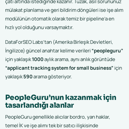
çatı altında istediğinde kazanır. Tuzak, asıl sorununuz
mülakat planlama ve geri bildirim döngüleri ise işe alım
modülünün otomatik olarak temiz bir pipeline’a en
hızlı yol olduğunu varsaymaktır.
DataForSEO Labs’tan (Amerika Birleşik Devletleri,
İngilizce) güncel anahtar kelime verileri
“peopleguru”
için yaklaşık
1000
aylık arama, aynı anlık görüntüde
“applicant tracking system for small business”
için
yaklaşık
590
arama gösteriyor.
PeopleGuru’nun kazanmak için
tasarlandığı alanlar
PeopleGuru genellikle alıcılar bordro, yan haklar,
temel İK ve işe alımı tek bir satıcı ilişkisinde