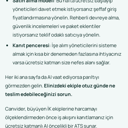
Satın alma modeli
: Bu hafta ücretsiz başlayıp
yöneticileri davet etmek istiyorsanız şeffaf giriş
fiyatlandırmasına yönelin. Rehberli devreye alma,
güvenlik incelemeleri ve paket eklentiler
istiyorsanız teklif odaklı satıcıya yönelin.
Kanıt penceresi
: İşe alım yöneticilerini sisteme
almak için kısa bir denemeden fazlasına ihtiyacınız
varsa ücretsiz katman size nefes alanı sağlar.
Her iki ana sayfa da AI vaat ediyorsa parıltıyı
görmezden gelin.
Elinizdeki ekiple otuz günde ne
teslim edebileceğinizi sorun.
Canvider, büyüyen İK ekiplerine harcamayı
ölçeklendirmeden önce iş akışını kanıtlamanız için
ücretsiz katmanlı AI öncelikli bir ATS sunar.