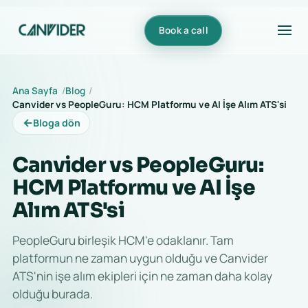
Book a call
Ana Sayfa
Blog
Canvider vs PeopleGuru: HCM Platformu ve AI İşe Alım ATS'si
←
Bloga dön
Canvider vs PeopleGuru:
HCM Platformu ve AI İşe
Alım ATS'si
PeopleGuru birleşik HCM'e odaklanır. Tam
platformun ne zaman uygun olduğu ve Canvider
ATS'nin işe alım ekipleri için ne zaman daha kolay
olduğu burada.