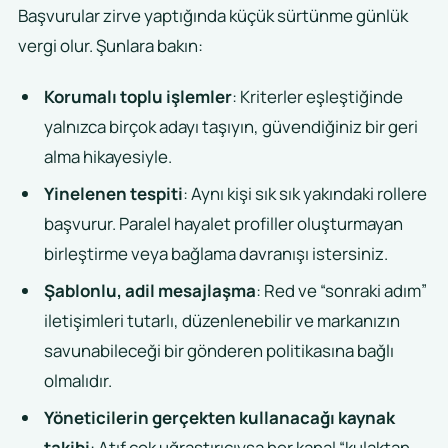
Başvurular zirve yaptığında küçük sürtünme günlük
vergi olur. Şunlara bakın:
Korumalı toplu işlemler
: Kriterler eşleştiğinde
yalnızca birçok adayı taşıyın, güvendiğiniz bir geri
alma hikayesiyle.
Yinelenen tespiti
: Aynı kişi sık sık yakındaki rollere
başvurur. Paralel hayalet profiller oluşturmayan
birleştirme veya bağlama davranışı istersiniz.
Şablonlu, adil mesajlaşma
: Red ve “sonraki adım”
iletişimleri tutarlı, düzenlenebilir ve markanızın
savunabileceği bir gönderen politikasına bağlı
olmalıdır.
Yöneticilerin gerçekten kullanacağı kaynak
takibi
: Atıf çok uğraştırıcıysa her kanal “kulaktan