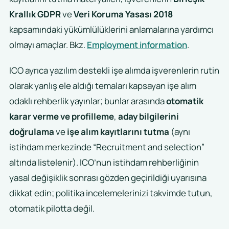
Krallık GDPR
ve
Veri Koruma Yasası 2018
kapsamındaki yükümlülüklerini anlamalarına yardımcı
olmayı amaçlar. Bkz.
Employment information
.
ICO ayrıca yazılım destekli işe alımda işverenlerin rutin
olarak yanlış ele aldığı temaları kapsayan işe alım
odaklı rehberlik yayınlar; bunlar arasında
otomatik
karar verme ve profilleme
,
aday bilgilerini
doğrulama
ve
işe alım kayıtlarını tutma
(aynı
istihdam merkezinde “Recruitment and selection”
altında listelenir). ICO’nun istihdam rehberliğinin
yasal değişiklik sonrası gözden geçirildiği uyarısına
dikkat edin; politika incelemelerinizi takvimde tutun,
otomatik pilotta değil.