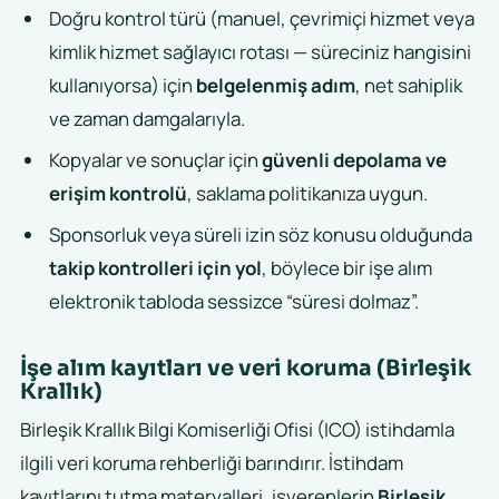
Doğru kontrol türü (manuel, çevrimiçi hizmet veya
kimlik hizmet sağlayıcı rotası — süreciniz hangisini
kullanıyorsa) için
belgelenmiş adım
, net sahiplik
ve zaman damgalarıyla.
Kopyalar ve sonuçlar için
güvenli depolama ve
erişim kontrolü
, saklama politikanıza uygun.
Sponsorluk veya süreli izin söz konusu olduğunda
takip kontrolleri için yol
, böylece bir işe alım
elektronik tabloda sessizce “süresi dolmaz”.
İşe alım kayıtları ve veri koruma (Birleşik
Krallık)
Birleşik Krallık Bilgi Komiserliği Ofisi (ICO) istihdamla
ilgili veri koruma rehberliği barındırır. İstihdam
kayıtlarını tutma materyalleri, işverenlerin
Birleşik