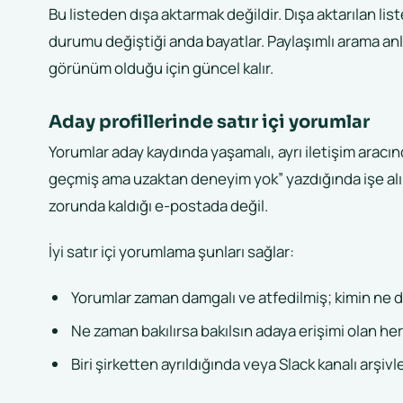
Bu listeden dışa aktarmak değildir. Dışa aktarılan li
durumu değiştiği anda bayatlar. Paylaşımlı arama anlı
görünüm olduğu için güncel kalır.
Aday profillerinde satır içi yorumlar
Yorumlar aday kaydında yaşamalı, ayrı iletişim aracınd
geçmiş ama uzaktan deneyim yok” yazdığında işe al
zorunda kaldığı e-postada değil.
İyi satır içi yorumlama şunları sağlar:
Yorumlar zaman damgalı ve atfedilmiş; kimin ne de
Ne zaman bakılırsa bakılsın adaya erişimi olan he
Biri şirketten ayrıldığında veya Slack kanalı arşi