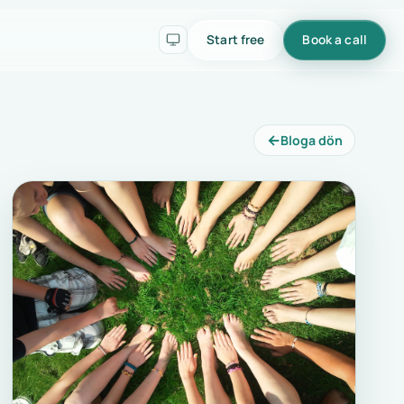
Start free
Book a call
←
Bloga dön