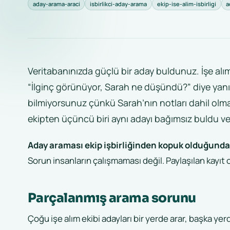
aday-arama-araci
isbirlikci-aday-arama
ekip-ise-alim-isbirligi
a
Veritabanınızda güçlü bir aday buldunuz. İşe alım
“İlginç görünüyor, Sarah ne düşündü?” diye yan
bilmiyorsunuz çünkü Sarah’nın notları dahil olma
ekipten üçüncü biri aynı adayı bağımsız buldu ve ay
Aday araması ekip işbirliğinden kopuk olduğunda her
Sorun insanların çalışmaması değil. Paylaşılan kayıt 
Parçalanmış arama sorunu
Çoğu işe alım ekibi adayları bir yerde arar, başka ye