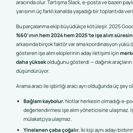
aracında olur. Tartışma Slack, e-posta ve bazen payla
yarısının üç farklı kanalda yaşadığı bir toplantıda veril
Bu parçalanma ekip büyüdükçe kötüleşir. 2025 Good
%60’ının hem 2024 hem 2025’te işe alım süresinde
arkasında birçok faktör var ama koordinasyon yükü ön
gösteren işe alım ekiplerinin aday iletişimi için
merke
daha yüksek
olduğunu gösterdi — dağınık araçların
düşündürüyor.
Arama aracı ile işbirliği aracı ayrı olduğunda üç şey ol
Bağlam kaybolur.
Notlar herkesin olmadığı e-post
değerlendirmesi işe alım yöneticisine ulaşmaz. İş
mülakatçıya ulaşmaz.
Yinelenen çaba çoğalır.
İki kişi aynı adayı birbir