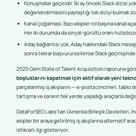
Konuşmalar geçicidir. İki ay önceki Slack dizisi 
değerlendirmesini paylaştığı tek diziyi bulmak zo
Kanal çoğalması. Bazı ekipler rol başına kanal açar
Her iki durumda da sinyal-gürültü oranı hızla boz
Aday bağlantısı yok. Aday hakkındaki Slack mesajı o
sonra tekrar başvurursa kimse Slack geçmişinde
2025 Gem State of Talent Acquisition raporuna gör
boşluklarını kapatmak için aktif olarak yeni tekno
parçalanmış iş akışlarını — e-posta zincirleri, tablo d
tartışma ve kararın tek yerde yaşadığı araçlarla değişt
DataForSEO Labs’tan (Amerika Birleşik Devletleri, İng
ekipler bir araya getirilmiş iş akışlarına alternatif ar
istikrarlı ilgi gösteriyor.