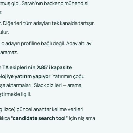
yokmuş gibi. Sarah’nın backend mühendisi
r.
. Diğerleri tüm adayları tek kanalda tartışır.
ulur.
 adayın profiline bağlı değil. Aday altı ay
 aramaz.
e
TA ekiplerinin %85’i kapasite
lojiye yatırım yapıyor
. Yatırımın çoğu
ışa aktarmaları, Slack dizileri — arama,
irmekle ilgili.
ilizce) güncel anahtar kelime verileri,
adıkça
“candidate search tool”
için niş ama