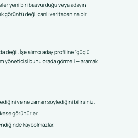
steler yeni biri başvurduğu veya adayın
k görüntü değil canlı veritabanına bir
a değil. İşe alımcı aday profiline “güçlü
ım yöneticisi bunu orada görmeli — aramak
diğini ve ne zaman söylediğini bilirsiniz.
rkese görünürler.
vlendiğinde kaybolmazlar.