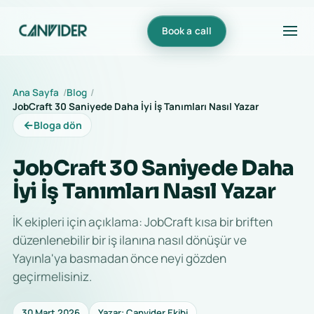
Book a call
Ana Sayfa
Blog
JobCraft 30 Saniyede Daha İyi İş Tanımları Nasıl Yazar
←
Bloga dön
JobCraft 30 Saniyede Daha
İyi İş Tanımları Nasıl Yazar
İK ekipleri için açıklama: JobCraft kısa bir briften
düzenlenebilir bir iş ilanına nasıl dönüşür ve
Yayınla'ya basmadan önce neyi gözden
geçirmelisiniz.
30 Mart 2026
Yazar: Canvider Ekibi