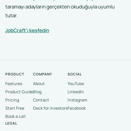
taramayı adayların gerçekten okuduğuyla uyumlu
tutar.
JobCraft’ı keşfedin
PRODUCT
COMPANY
SOCIAL
Features
About
YouTube
Product Guide
Blog
LinkedIn
Pricing
Contact
Instagram
Start Free
Deck for investors
Facebook
Book a call
LEGAL