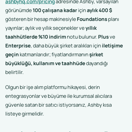
ashbyhq.com/pricing
adresinde Ashby, varsayılan
görünümde
100 çalışana kadar
için
aylık 400 $
gösteren bir hesap makinesiyle
Foundations
planı
yayınlar; aylık ve yıllık seçenekler ve
yıllık
taahhütlerde %10 indirim
notu bulunur.
Plus
ve
Enterprise
, daha büyük şirket aralıkları için
iletişime
geçin
katmanlarıdır; fiyatlandırmanın
şirket
büyüklüğü, kullanım ve taahhüde
dayandığı
belirtilir.
Olgun bir işe alım platformu hikayesi, derin
entegrasyonlar ve büyüme ile kurumsal alıcılara
güvenle satan bir satıcı istiyorsanız, Ashby kısa
listeye girmelidir.