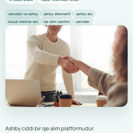
canvider-vs-ashby
ashby-alternatifi
ashby-ats
kucuk-isletme-ats
ise-alim-yazilimi
canvider
Ashby ciddi bir işe alım platformudur.