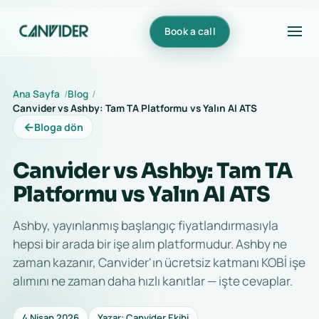
Book a call
Ana Sayfa
Blog
Canvider vs Ashby: Tam TA Platformu vs Yalın AI ATS
←
Bloga dön
Canvider vs Ashby: Tam TA
Platformu vs Yalın AI ATS
Ashby, yayınlanmış başlangıç fiyatlandırmasıyla
hepsi bir arada bir işe alım platformudur. Ashby ne
zaman kazanır, Canvider'ın ücretsiz katmanı KOBİ işe
alımını ne zaman daha hızlı kanıtlar — işte cevaplar.
4 Nisan 2026
Yazar: Canvider Ekibi