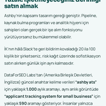
satın almak
Ashby’nin kapsamı tasarım gereği geniştir. Pipeline,
kaynak bulma programları ve analitik hijyeni için
sahipleri olan gerçek bir işe alım fonksiyonu
yürütüyorsanız bu mükemmel olabilir.
İK’nın hâlâ Slack’te geri bildirim kovaladığı 20 ila 100
kişilik bir şirketseniz, risk kağıt üzerinde sofistikasyon
satın alırken günlük işin aynı kalmasıdır.
DataForSEO Labs’tan (Amerika Birleşik Devletleri,
İngilizce) güncel anahtar kelime verileri
“ashby ats”
için yaklaşık
1.000
aylık aramayı, aynı anlık görüntüde
“applicant tracking system for small business”
için
yaklaşık
590
aramayı gösteriyor. İnsanlar yalnızca