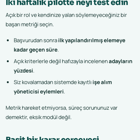
İki haftalık pilotte neyi test edin
Açık bir rol ve kendinize yalan söylemeyeceğiniz bir
başarı metriği seçin.
Başvurudan sonra
ilk yapılandırılmış elemeye
kadar geçen süre
.
Açık kriterlerle değil hafızayla incelenen
adayların
yüzdesi
.
Siz kovalamadan sistemde kayıtlı
işe alım
yöneticisi eylemleri
.
Metrik hareket etmiyorsa, süreç sorununuz var
demektir, eksik modül değil.
Basit bir karar çerçevesi