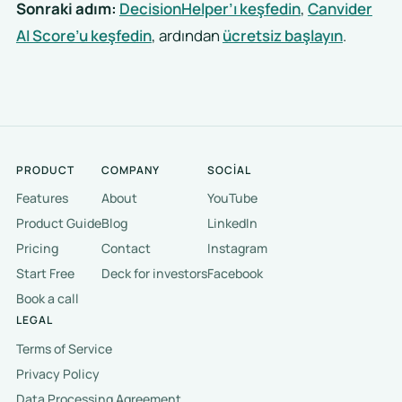
Sonraki adım:
DecisionHelper’ı keşfedin
,
Canvider
AI Score’u keşfedin
, ardından
ücretsiz başlayın
.
PRODUCT
COMPANY
SOCIAL
Features
About
YouTube
Product Guide
Blog
LinkedIn
Pricing
Contact
Instagram
Start Free
Deck for investors
Facebook
Book a call
LEGAL
Terms of Service
Privacy Policy
Data Processing Agreement