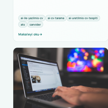
ai-ile-yazilmis-cv
ai-cv-tarama
ai-uretilmis-cv-tespiti
ats
canvider
Makaleyi oku
→