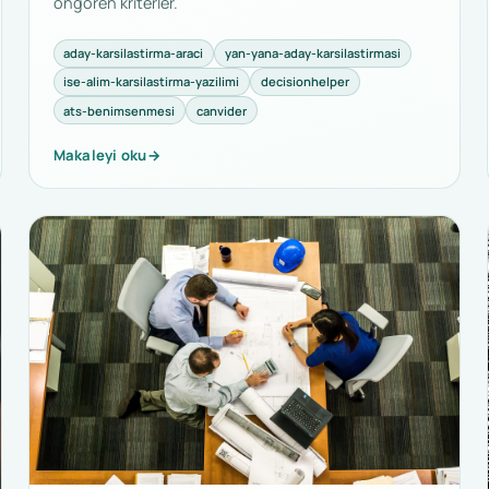
öngören kriterler.
aday-karsilastirma-araci
yan-yana-aday-karsilastirmasi
ise-alim-karsilastirma-yazilimi
decisionhelper
ats-benimsenmesi
canvider
Makaleyi oku
→