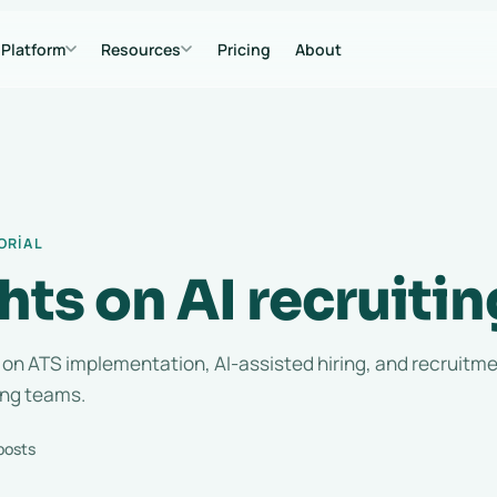
Platform
Resources
Pricing
About
ORIAL
hts on AI recruitin
 on ATS implementation, AI-assisted hiring, and recruitm
ing teams.
posts