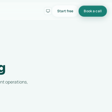
Start free
Book a call
g
ent operations,